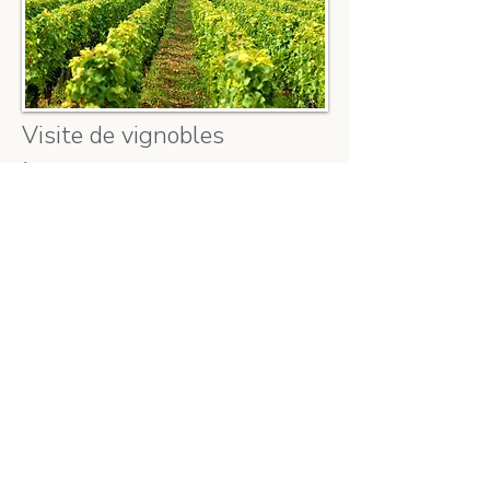
Visite de vignobles
À moins de 10 minutes en voiture, vous pourrez
découvrir les domaines viticoles voisins : le Portail,
la Cave de l’Aubras, Montcy, la Plante d’Or… et
plonger au cœur du savoir-faire local. L'occasion de
rencontrer des vignerons passionnés, de découvrir
les cépages typiques de la région et de déguster
des vins d’exception dans une atmosphère
authentique et chaleureuse.